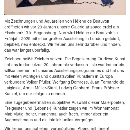
Mit Zeichnungen und Aquarellen von Hélène de Beauvoir
eröffneten wir vor 20 Jahren unsere Galerie artspace erdel am
Fischmarkt 3 in Regensburg. Nun wird Hélène de Beauvoir im
Frühjahr 2025 mit einer großen Ausstellung in London gefeiert,
bejubelt, neu entdeckt. Wir freuen uns sehr darüber und finden,
das war längst überfällig.
Zeichnen heißt: Zeichen setzen! Die Begeisterung für diese Kunst
hat uns in den letzen 20 Jahren nie verlassen - sie war immer ein
willkommener Teil unseres Ausstellungsprogrammes und hat uns
mit vielen wichtigen und qualitätsvollen Künstlern in Europa
verbunden: Volker Pfüller, Wolfgang Domröse, Juan Fernando de
Laiglesia, Armin Müller-Stahl, Ludwig Gebhard, Franz Pröbster
Kunzel, um nur einige zu nennen.
Eine zugegebenermaßen subjektive Auswahl dieser Malerpoeten,
Freigeister und (Lebens-) Künstler zeigen wir im Wonnemonat
Mai: Mutig, heiter, manchmal auch frech, immer aber ein
Augenschmaus und ein intellektuelles Vergnügen.
Wir freuen uns auf einen vergnüglichen Abend mit Ihnen!