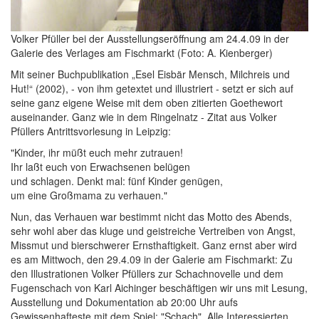
Volker Pfüller bei der Ausstellungseröffnung am 24.4.09 in der
Galerie des Verlages am Fischmarkt (Foto: A. Kienberger)
Mit seiner Buchpublikation „Esel Eisbär Mensch, Milchreis und
Hut!“ (2002), - von ihm getextet und illustriert - setzt er sich auf
seine ganz eigene Weise mit dem oben zitierten Goethewort
auseinander. Ganz wie in dem Ringelnatz - Zitat aus Volker
Pfüllers Antrittsvorlesung in Leipzig:
"Kinder, ihr müßt euch mehr zutrauen!
Ihr laßt euch von Erwachsenen belügen
und schlagen. Denkt mal: fünf Kinder genügen,
um eine Großmama zu verhauen."
Nun, das Verhauen war bestimmt nicht das Motto des Abends,
sehr wohl aber das kluge und geistreiche Vertreiben von Angst,
Missmut und bierschwerer Ernsthaftigkeit. Ganz ernst aber wird
es am Mittwoch, den 29.4.09 in der Galerie am Fischmarkt: Zu
den Illustrationen Volker Pfüllers zur Schachnovelle und dem
Fugenschach von Karl Aichinger beschäftigen wir uns mit Lesung,
Ausstellung und Dokumentation ab 20:00 Uhr aufs
Gewissenhafteste mit dem Spiel: "Schach". Alle Interessierten