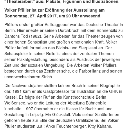
"Theaterarbeit" aus: Plakate, Figurinen und Illustrationen.
Volker Pfüller ist zur Eröffnung der Ausstellung am
Donnerstag, 27. April 2017, um 20 Uhr anwesend.
Pfüllers erster großer Auftraggeber war das Deutsche Theater in
Berlin. Hier erlebte er seinen Durchbruch mit dem Bühnenbild zu
Dantons Tod (1982). Seine Arbeiten für das Theater zeugen von
einer hohen Sensibilität und großen emotionalen Kraft. Volker
Pfüller knüpft formal an das Bildnis- und Starplakat an. Der
Schauspieler in seiner Rolle ist eines der zentralen Themen
seiner Plakatgestaltung, besonders als Ausdruck der jeweiligen
Zeit und der sozialen Umgebung. Die Arbeiten Volker Pfüllers
bestechen durch das Zeichnerische, die Farbbrillanz und seinen
unverwechselbaren Strich.
Die Nachwendejahre stellten keinen Bruch in seiner Biographie
dar. 1991 kam er als Gastprofessor für Illustration an die GHK in
Kassel. Es folgte der Ruf an die Kunsthochschule Berlin
Weißensee, wo er die Leitung der Abteilung Bühnenbild
innehatte. 1997 übernahm er die Klasse für Buchkunst und
Gestaltung in Leipzig. Ein Glücksfall. Viele seiner SchülerInnen
gehören heute zur Elite der deutschen Grafikszene. Bei Volker
Pfüller studierten u.a.: Anke Feuchtenberger, Kitty Kahane,