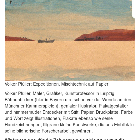
Volker Pfüller: Expeditionen, Mischtechnik auf Papier
Volker Pfüller, Maler, Grafiker, Kunstprofessor in Leipzig,
Bühnenbildner (hier in Bayern u.a. schon vor der Wende an den
Münchner Kammerspielen), genialer Illustrator, Plakatgestalter
und nimmermüder Entdecker mit Stift, Papier, Druckplatte, Farbe
und Wort zeigt Illustrationen, Plakate ebenso wie seine
Handzeichnungen, filigrane kleine Kunstwerke, die uns Einblick in
seine bildnerische Forscherarbeit gewähren.
Wir freuen uns, für die Zeit vom 24.4.09 bis 10.6.2009 die