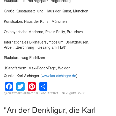
Skulpturen im Herzogspark, Regensburg
Große Kunstausstellung, Haus der Kunst, München
Kunstsalon, Haus der Kunst, München
Ostbayerische Moderne, Palais Pallfy, Bratislava
Internationales Bildhauersymposium, Beratzhausen,
Arbeit: „Berührung - Gesang am Fluß“
Skulpturenweg Eschlkam
„Klangfarben“, Max-Reger-Tage, Weiden
Quelle: Karl Aichinger (
www.karlaichinger.de
)
Facebook
Twitter
Pinterest
Share
Zuletzt aktualisiert: 18. Februar 2021
Zugriffe: 2706
"An der Denkfigur, die Karl