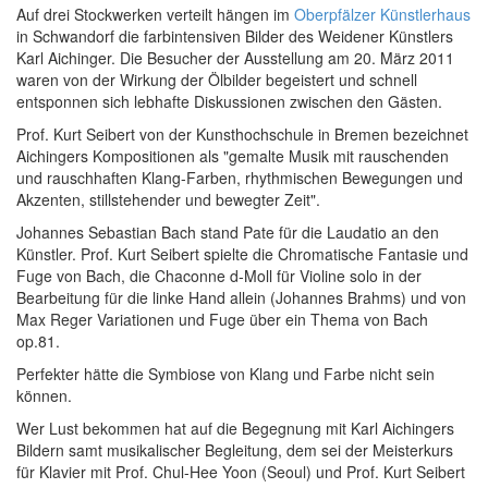
Auf drei Stockwerken verteilt hängen im
Oberpfälzer Künstlerhaus
in Schwandorf die farbintensiven Bilder des Weidener Künstlers
Karl Aichinger. Die Besucher der Ausstellung am 20. März 2011
waren von der Wirkung der Ölbilder begeistert und schnell
entsponnen sich lebhafte Diskussionen zwischen den Gästen.
Prof. Kurt Seibert von der Kunsthochschule in Bremen bezeichnet
Aichingers Kompositionen als "gemalte Musik mit rauschenden
und rauschhaften Klang-Farben, rhythmischen Bewegungen und
Akzenten, stillstehender und bewegter Zeit".
Johannes Sebastian Bach stand Pate für die Laudatio an den
Künstler. Prof. Kurt Seibert spielte die Chromatische Fantasie und
Fuge von Bach, die Chaconne d-Moll für Violine solo in der
Bearbeitung für die linke Hand allein (Johannes Brahms) und von
Max Reger Variationen und Fuge über ein Thema von Bach
op.81.
Perfekter hätte die Symbiose von Klang und Farbe nicht sein
können.
Wer Lust bekommen hat auf die Begegnung mit Karl Aichingers
Bildern samt musikalischer Begleitung, dem sei der Meisterkurs
für Klavier mit Prof. Chul-Hee Yoon (Seoul) und Prof. Kurt Seibert