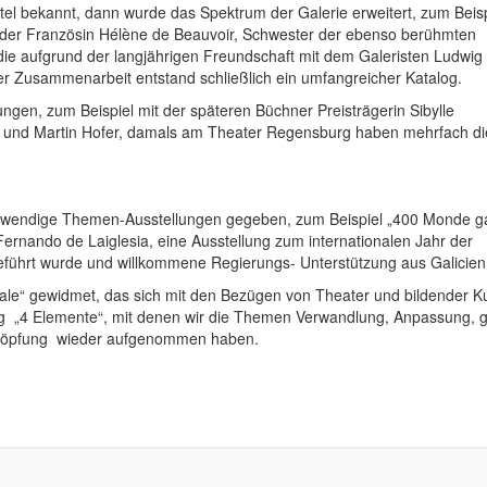
tel bekannt, dann wurde das Spektrum der Galerie erweitert, zum Beisp
 der Französin Hélène de Beauvoir, Schwester der ebenso berühmten
g die aufgrund der langjährigen Freundschaft mit dem Galeristen Ludwig
 Zusammenarbeit entstand schließlich ein umfangreicher Katalog.
gen, zum Beispiel mit der späteren Büchner Preisträgerin Sibylle
ffer und Martin Hofer, damals am Theater Regensburg haben mehrfach di
ufwendige Themen-Ausstellungen gegeben, zum Beispiel „400 Monde g
ernando de Laiglesia, eine Ausstellung zum internationalen Jahr der
eführt wurde und willkommene Regierungs- Unterstützung aus Galicien 
le“ gewidmet, das sich mit den Bezügen von Theater und bildender K
lung „4 Elemente“, mit denen wir die Themen Verwandlung, Anpassung, g
höpfung wieder aufgenommen haben.