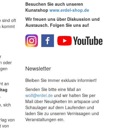
Besuchen Sie auch unseren
Kunstshop
www.erdel-shop.de
Wir freuen uns über Diskussion und
sind oft
Austausch. Folgen Sie uns auf
en kommt
r
n oder
Newsletter
igen
Bleiben Sie immer exklusiv informiert!
ht an
Senden Sie bitte eine Mail an
itag
wolf@erdel.de
und wir halten Sie per
.
Mail über Neuigkeiten im artspace und
, sich
Schaulager auf dem Laufenden und
laden Sie zu unseren Vernissagen und
Veranstaltungen ein.
rlag von
t von