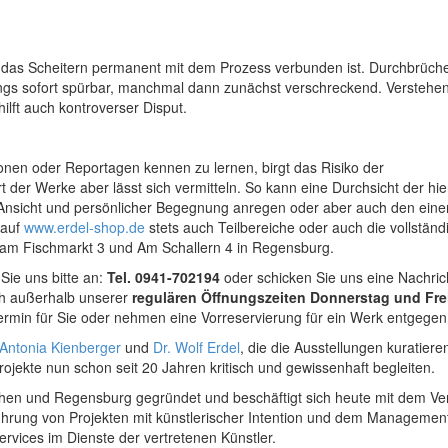
 das Scheitern permanent mit dem Prozess verbunden ist. Durchbrüche 
ings sofort spürbar, manchmal dann zunächst verschreckend. Versteh
lft auch kontroverser Disput.
ionen oder Reportagen kennen zu lernen, birgt das Risiko der
 der Werke aber lässt sich vermitteln. So kann eine Durchsicht der hie
er Ansicht und persönlicher Begegnung anregen oder aber auch den eine
 auf
www.erdel-shop.de
stets auch Teilbereiche oder auch die vollständ
 am Fischmarkt 3 und Am Schallern 4 in Regensburg.
 Sie uns bitte an:
Tel. 0941-702194
oder schicken Sie uns eine Nachric
ch außerhalb unserer
regulären Öffnungszeiten Donnerstag und Fre
rmin für Sie oder nehmen eine Vorreservierung für ein Werk entgegen
 Antonia Kienberger
und
Dr. Wolf Erdel
, die die Ausstellungen kuratieren
ojekte nun schon seit 20 Jahren kritisch und gewissenhaft begleiten.
chen und Regensburg gegründet und beschäftigt sich heute mit dem Ve
hrung von Projekten mit künstlerischer Intention und dem Managemen
rvices im Dienste der vertretenen Künstler.