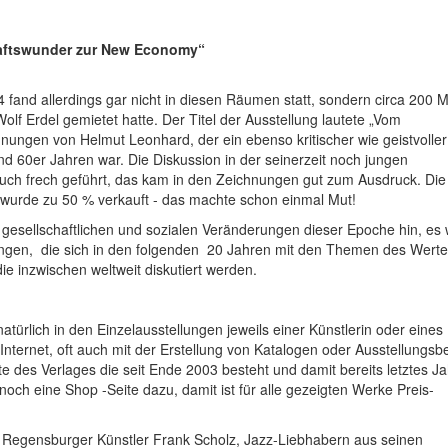
haftswunder zur New Economy“
4 fand allerdings gar nicht in diesen Räumen statt, sondern circa 200 
lf Erdel gemietet hatte. Der Titel der Ausstellung lautete „Vom
ungen von Helmut Leonhard, der ein ebenso kritischer wie geistvoller
d 60er Jahren war. Die Diskussion in der seinerzeit noch jungen
auch frech geführt, das kam in den Zeichnungen gut zum Ausdruck. Die
e wurde zu 50 % verkauft - das machte schon einmal Mut!
n, gesellschaftlichen und sozialen Veränderungen dieser Epoche hin, es
lungen, die sich in den folgenden 20 Jahren mit den Themen des Werte
e inzwischen weltweit diskutiert werden.
türlich in den Einzelausstellungen jeweils einer Künstlerin oder eines
 Internet, oft auch mit der Erstellung von Katalogen oder Ausstellungsbe
te des Verlages die seit Ende 2003 besteht und damit bereits letztes Ja
och eine Shop -Seite dazu, damit ist für alle gezeigten Werke Preis-
m Regensburger Künstler Frank Scholz, Jazz-Liebhabern aus seinen