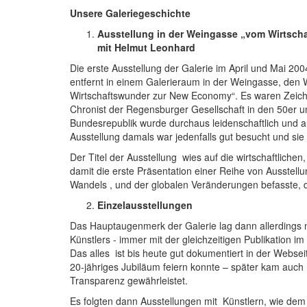
Unsere Galeriegeschichte
Ausstellung in der Weingasse „vom Wirtsc
mit Helmut Leonhard
Die erste Ausstellung der Galerie im April und Mai 200
entfernt in einem Galerieraum in der Weingasse, den Wo
Wirtschaftswunder zur New Economy“. Es waren Zeichn
Chronist der Regensburger Gesellschaft in den 50er un
Bundesrepublik wurde durchaus leidenschaftlich und 
Ausstellung damals war jedenfalls gut besucht und si
Der Titel der Ausstellung wies auf die wirtschaftliche
damit die erste Präsentation einer Reihe von Ausstel
Wandels , und der globalen Veränderungen befasste, di
Einzelausstellungen
Das Hauptaugenmerk der Galerie lag dann allerdings na
Künstlers - immer mit der gleichzeitigen Publikation im
Das alles ist bis heute gut dokumentiert in der Websei
20-jähriges Jubiläum feiern konnte – später kam auch n
Transparenz gewährleistet.
Es folgten dann Ausstellungen mit Künstlern, wie de