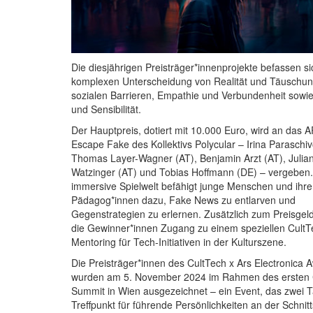
Die diesjährigen Preisträger*innenprojekte befassen si
komplexen Unterscheidung von Realität und Täuschun
sozialen Barrieren, Empathie und Verbundenheit sowi
und Sensibilität.
Der Hauptpreis, dotiert mit 10.000 Euro, wird an das A
Escape Fake des Kollektivs Polycular – Irina Paraschiv
Thomas Layer-Wagner (AT), Benjamin Arzt (AT), Julia
Watzinger (AT) und Tobias Hoffmann (DE) – vergeben.
immersive Spielwelt befähigt junge Menschen und ihre
Pädagog*innen dazu, Fake News zu entlarven und
Gegenstrategien zu erlernen. Zusätzlich zum Preisgeld
die Gewinner*innen Zugang zu einem speziellen CultT
Mentoring für Tech-Initiativen in der Kulturszene.
Die Preisträger*innen des CultTech x Ars Electronica 
wurden am 5. November 2024 im Rahmen des ersten 
Summit in Wien ausgezeichnet – ein Event, das zwei 
Treffpunkt für führende Persönlichkeiten an der Schnitt