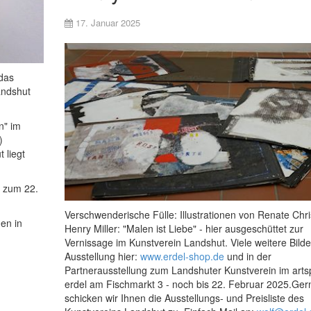
17. Januar 2025
das
andshut
n" im
)
 liegt
s zum 22.
Verschwenderische Fülle: Illustrationen von Renate Chri
en in
Henry Miller: "Malen ist Liebe" - hier ausgeschüttet zur
Vernissage im Kunstverein Landshut. Viele weitere Bilde
Ausstellung hier:
www.erdel-shop.de
und in der
Partnerausstellung zum Landshuter Kunstverein im art
erdel am Fischmarkt 3 - noch bis 22. Februar 2025.Ger
schicken wir Ihnen die Ausstellungs- und Preisliste des