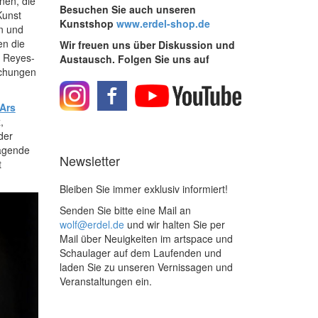
nen, die
Besuchen Sie auch unseren
Kunst
Kunstshop
www.erdel-shop.de
n und
en die
Wir freuen uns über Diskussion und
o Reyes-
Austausch. Folgen Sie uns auf
ichungen
Ars
,
der
ragende
Newsletter
t
Bleiben Sie immer exklusiv informiert!
Senden Sie bitte eine Mail an
wolf@erdel.de
und wir halten Sie per
Mail über Neuigkeiten im artspace und
Schaulager auf dem Laufenden und
laden Sie zu unseren Vernissagen und
Veranstaltungen ein.