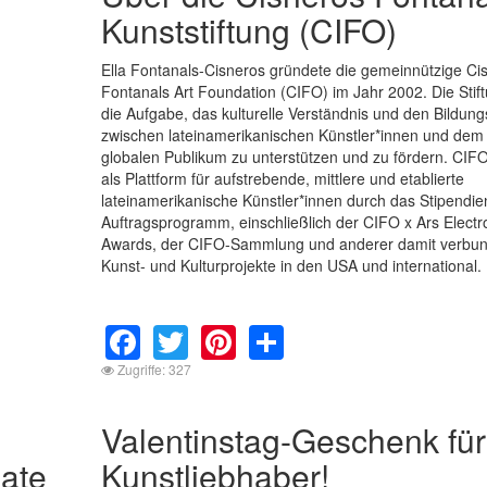
Kunststiftung (CIFO)
Ella Fontanals-Cisneros gründete die gemeinnützige Ci
Fontanals Art Foundation (CIFO) im Jahr 2002. Die Stif
die Aufgabe, das kulturelle Verständnis und den Bildung
zwischen lateinamerikanischen Künstler*innen und dem
globalen Publikum zu unterstützen und zu fördern. CIFO
als Plattform für aufstrebende, mittlere und etablierte
lateinamerikanische Künstler*innen durch das Stipendie
Auftragsprogramm, einschließlich der CIFO x Ars Electr
Awards, der CIFO-Sammlung und anderer damit verbu
Kunst- und Kulturprojekte in den USA und international.
Facebook
Twitter
Pinterest
Share
Zugriffe: 327
Valentinstag-Geschenk für
ate
Kunstliebhaber!