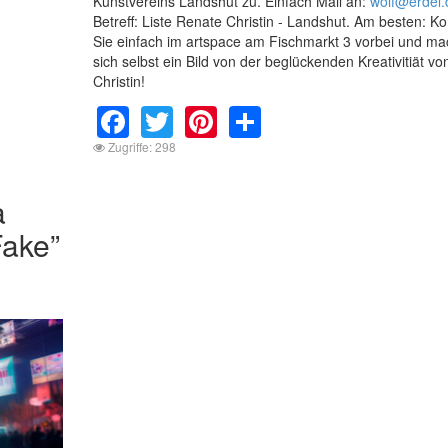
Kunstvereins Landshut zu. Einfach Mail an:
wolf@erdel.
Betreff: Liste Renate Christin - Landshut. Am besten: 
Sie einfach im artspace am Fischmarkt 3 vorbei und ma
sich selbst ein Bild von der beglückenden Kreativitiät v
Christin!
Facebook
Twitter
Pinterest
Share
Zugriffe: 298
a
Fake”