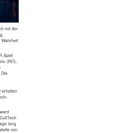
ch mit der
g,
e Wahrheit
R-Spiel
oiu (RO),
n
 Die
 erhalten
ech-
Award
CultTech
Tage lang
stelle von