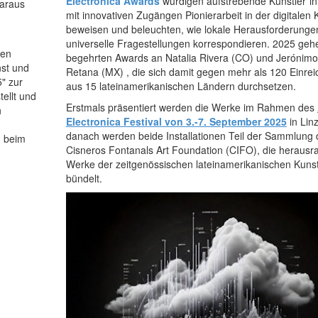
Electronica Awards
würdigen aufstrebende Künstler*in
daraus
mit innovativen Zugängen Pionierarbeit in der digitalen 
beweisen und beleuchten, wie lokale Herausforderunge
universelle Fragestellungen korrespondieren. 2025 geh
den
begehrten Awards an Natalia Rivera (CO) und Jerónim
nst und
Retana (MX) , die sich damit gegen mehr als 120 Einre
5" zur
aus 15 lateinamerikanischen Ländern durchsetzen.
ellt und
Erstmals präsentiert werden die Werke im Rahmen des
h
Electronica Festival von 3.-7. September 2025
in Linz
danach werden beide Installationen Teil der Sammlung 
n beim
Cisneros Fontanals Art Foundation (CIFO), die heraus
Werke der zeitgenössischen lateinamerikanischen Kuns
bündelt.