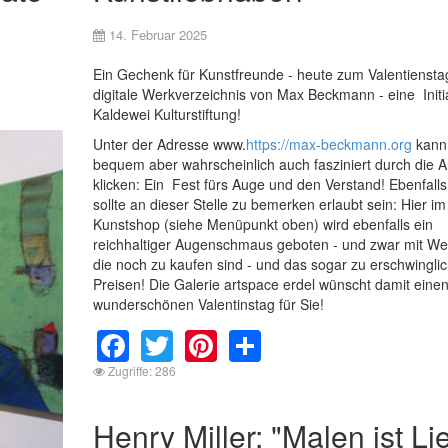
14. Februar 2025
Ein Gechenk für Kunstfreunde - heute zum Valentiensta
digitale Werkverzeichnis von Max Beckmann - eine Initi
Kaldewei Kulturstiftung!
Unter der Adresse www.
https://max-beckmann.org
kann
bequem aber wahrscheinlich auch fasziniert durch die A
klicken: Ein Fest fürs Auge und den Verstand! Ebenfalls
sollte an dieser Stelle zu bemerken erlaubt sein: Hier im
Kunstshop (siehe Menüpunkt oben) wird ebenfalls ein
reichhaltiger Augenschmaus geboten - und zwar mit We
die noch zu kaufen sind - und das sogar zu erschwingli
Preisen! Die Galerie artspace erdel wünscht damit eine
wunderschönen Valentinstag für Sie!
Facebook
Twitter
Pinterest
Share
Zugriffe: 286
Henry Miller: "Malen ist Li