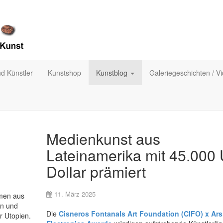
nd Künstler
Kunstshop
Kunstblog
Galeriegeschichten / V
Medienkunst aus
Lateinamerika mit 45.000
Dollar prämiert
11. März 2025
emen aus
en und
Die
Cisneros Fontanals Art Foundation (CIFO) x Ars
r Utopien.