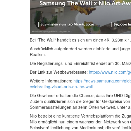
Bei "The Wall" handelt es sich um einen 4K, 3.23m x 
Ausdrücklich aufgefordert werden etablierte und junge
Realism.
Die Registierungs- und Einreichfrist endet am 30. Mär
Der Link zur Wettbewerbsseite:
https://www.niio.com/ge
Weitere Informationen:
https://news.samsung.com/globa
celebrating-visual-arts-on-the-wall
Die Gewinner erhalten die Chance, dass ihre UHD-Digi
Zudem qualifizieren sich die Sieger für Geldpreise v
Sommerausstellungen an zehn Orten weltweit, unter an
Niio betreibt eine kuratierte Vertriebsplattform die Zu
Niio ermöglicht nun einem wachsenden Netzwerk von ü
Selbstveröffentlichung von Medienkunst; die veröffen