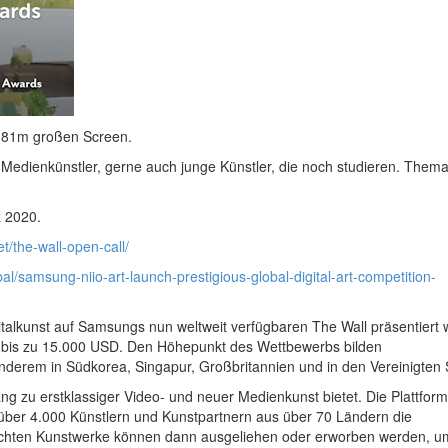
1.81m großen Screen.
 Medienkünstler, gerne auch junge Künstler, die noch studieren. Thema:
z 2020.
t/the-wall-open-call/
l/samsung-niio-art-launch-prestigious-global-digital-art-competition-
talkunst auf Samsungs nun weltweit verfügbaren The Wall präsentiert w
on bis zu 15.000 USD. Den Höhepunkt des Wettbewerbs bilden
derem in Südkorea, Singapur, Großbritannien und in den Vereinigten 
gang zu erstklassiger Video- und neuer Medienkunst bietet. Die Plattfor
ber 4.000 Künstlern und Kunstpartnern aus über 70 Ländern die
tlichten Kunstwerke können dann ausgeliehen oder erworben werden, um