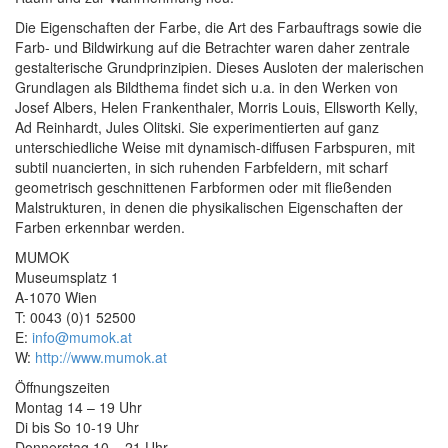
Die Eigenschaften der Farbe, die Art des Farbauftrags sowie die
Farb- und Bildwirkung auf die Betrachter waren daher zentrale
gestalterische Grundprinzipien. Dieses Ausloten der malerischen
Grundlagen als Bildthema findet sich u.a. in den Werken von
Josef Albers, Helen Frankenthaler, Morris Louis, Ellsworth Kelly,
Ad Reinhardt, Jules Olitski. Sie experimentierten auf ganz
unterschiedliche Weise mit dynamisch-diffusen Farbspuren, mit
subtil nuancierten, in sich ruhenden Farbfeldern, mit scharf
geometrisch geschnittenen Farbformen oder mit fließenden
Malstrukturen, in denen die physikalischen Eigenschaften der
Farben erkennbar werden.
MUMOK
Museumsplatz 1
A-1070 Wien
T: 0043 (0)1 52500
E:
info@mumok.at
W:
http://www.mumok.at
Öffnungszeiten
Montag 14 – 19 Uhr
Di bis So 10-19 Uhr
Donnerstag 10 – 21 Uhr