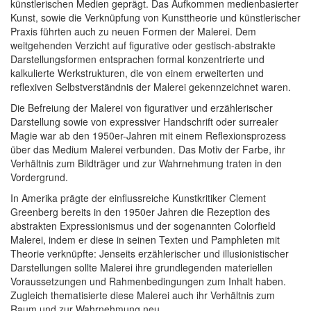
künstlerischen Medien geprägt. Das Aufkommen medienbasierter
Kunst, sowie die Verknüpfung von Kunsttheorie und künstlerischer
Praxis führten auch zu neuen Formen der Malerei. Dem
weitgehenden Verzicht auf figurative oder gestisch-abstrakte
Darstellungsformen entsprachen formal konzentrierte und
kalkulierte Werkstrukturen, die von einem erweiterten und
reflexiven Selbstverständnis der Malerei gekennzeichnet waren.
Die Befreiung der Malerei von figurativer und erzählerischer
Darstellung sowie von expressiver Handschrift oder surrealer
Magie war ab den 1950er-Jahren mit einem Reflexionsprozess
über das Medium Malerei verbunden. Das Motiv der Farbe, ihr
Verhältnis zum Bildträger und zur Wahrnehmung traten in den
Vordergrund.
In Amerika prägte der einflussreiche Kunstkritiker Clement
Greenberg bereits in den 1950er Jahren die Rezeption des
abstrakten Expressionismus und der sogenannten Colorfield
Malerei, indem er diese in seinen Texten und Pamphleten mit
Theorie verknüpfte: Jenseits erzählerischer und illusionistischer
Darstellungen sollte Malerei ihre grundlegenden materiellen
Voraussetzungen und Rahmenbedingungen zum Inhalt haben.
Zugleich thematisierte diese Malerei auch ihr Verhältnis zum
Raum und zur Wahrnehmung neu.