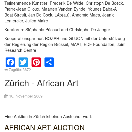
Teilnehmende Künstler: Frederik De Wilde, Christoph De Boeck,
Pierre-Jean Giloux, Maarten Vanden Eynde, Younes Baba-Ali,
Beat Streuli, Jan De Cock, LAb(au), Annemie Maes, Joanie
Lemercier, Julien Maire
Kuratoren: Stéphanie Pécourt and Christophe De Jaeger
Kooperationspartner: BOZAR und GLUON mit der Unterstützung
der Regierung der Region Brüssel, MAAT, EDF Foundation, Joint
Research Centre
Facebook
Twitter
Pinterest
Share
Zugriffe: 3672
Zürich - African Art
16. November 2009
Eine Auktion in Zürich ist einen Abstecher wert:
AFRICAN ART AUCTION