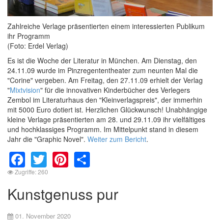
Zahlreiche Verlage präsentierten einem interessierten Publikum
ihr Programm
(Foto: Erdel Verlag)
Es ist die Woche der Literatur in München. Am Dienstag, den
24.11.09 wurde im Pinzregententheater zum neunten Mal die
"Corine" vergeben. Am Freitag, den 27.11.09 erhielt der Verlag
"
Mixtvision
" für die innovativen Kinderbücher des Verlegers
Zembol im Literaturhaus den "Kleinverlagspreis", der immerhin
mit 5000 Euro dotiert ist. Herzlichen Glückwunsch! Unabhängige
kleine Verlage präsentierten am 28. und 29.11.09 ihr vielfältiges
und hochklassiges Programm. Im Mittelpunkt stand in diesem
Jahr die "Graphic Novel".
Weiter zum Bericht
.
Facebook
Twitter
Pinterest
Share
Zugriffe: 260
Kunstgenuss pur
01. November 2020