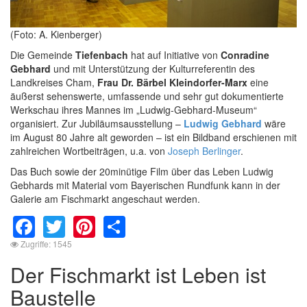
(Foto: A. Kienberger)
Die Gemeinde
Tiefenbach
hat auf Initiative von
Conradine
Gebhard
und mit Unterstützung der Kulturreferentin des
Landkreises Cham,
Frau Dr. Bärbel Kleindorfer-Marx
eine
äußerst sehenswerte, umfassende und sehr gut dokumentierte
Werkschau ihres Mannes im „Ludwig-Gebhard-Museum“
organisiert. Zur Jubiläumsausstellung –
Ludwig Gebhard
wäre
im August 80 Jahre alt geworden – ist ein Bildband erschienen mit
zahlreichen Wortbeiträgen, u.a. von
Joseph Berlinger
.
Das Buch sowie der 20minütige Film über das Leben Ludwig
Gebhards mit Material vom Bayerischen Rundfunk kann in der
Galerie am Fischmarkt angeschaut werden.
Facebook
Twitter
Pinterest
Share
Zugriffe: 1545
Der Fischmarkt ist Leben ist
Baustelle