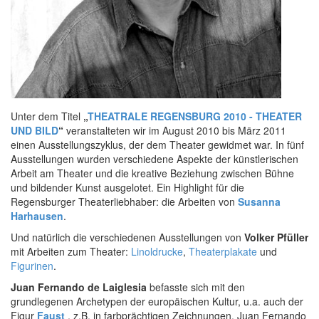
Unter dem Titel
„
THEATRALE REGENSBURG 2010 - THEATER
UND BILD
“
veranstalteten wir im August 2010 bis März 2011
einen Ausstellungszyklus, der dem Theater gewidmet war. In fünf
Ausstellungen wurden verschiedene Aspekte der künstlerischen
Arbeit am Theater und die kreative Beziehung zwischen Bühne
und bildender Kunst ausgelotet. Ein Highlight für die
Regensburger Theaterliebhaber: die Arbeiten von
Susanna
Harhausen
.
Und natürlich die verschiedenen Ausstellungen von
Volker Pfüller
mit Arbeiten zum Theater:
Linoldrucke
,
Theaterplakate
und
Figurinen
.
Juan Fernando de Laiglesia
befasste sich mit den
grundlegenen Archetypen der europäischen Kultur, u.a. auch der
Figur
Faust
, z.B. in farbprächtigen Zeichnungen. Juan Fernando