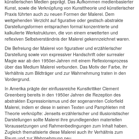
künstlerischen Medien geprägt. Das Aufkommen medienbasierter
Kunst, sowie die Verknüpfung von Kunsttheorie und künstlerischer
Praxis führten auch zu neuen Formen der Malerei. Dem
weitgehenden Verzicht auf figurative oder gestisch-abstrakte
Darstellungsformen entsprachen formal konzentrierte und
kalkulierte Werkstrukturen, die von einem erweiterten und
reflexiven Selbstverständnis der Malerei gekennzeichnet waren.
Die Befreiung der Malerei von figurativer und erzählerischer
Darstellung sowie von expressiver Handschrift oder surrealer
Magie war ab den 1950er-Jahren mit einem Reflexionsprozess
über das Medium Malerei verbunden. Das Motiv der Farbe, ihr
Verhältnis zum Bildträger und zur Wahrnehmung traten in den
Vordergrund.
In Amerika prägte der einflussreiche Kunstkritiker Clement
Greenberg bereits in den 1950er Jahren die Rezeption des
abstrakten Expressionismus und der sogenannten Colorfield
Malerei, indem er diese in seinen Texten und Pamphleten mit
Theorie verknüpfte: Jenseits erzählerischer und illusionistischer
Darstellungen sollte Malerei ihre grundlegenden materiellen
Voraussetzungen und Rahmenbedingungen zum Inhalt haben.
Zugleich thematisierte diese Malerei auch ihr Verhältnis zum
Raum und zur Wahrnehmung neu.