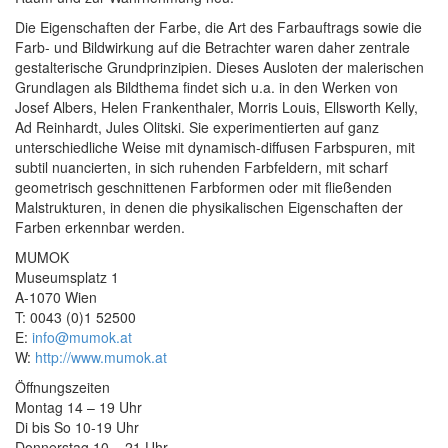
Die Eigenschaften der Farbe, die Art des Farbauftrags sowie die
Farb- und Bildwirkung auf die Betrachter waren daher zentrale
gestalterische Grundprinzipien. Dieses Ausloten der malerischen
Grundlagen als Bildthema findet sich u.a. in den Werken von
Josef Albers, Helen Frankenthaler, Morris Louis, Ellsworth Kelly,
Ad Reinhardt, Jules Olitski. Sie experimentierten auf ganz
unterschiedliche Weise mit dynamisch-diffusen Farbspuren, mit
subtil nuancierten, in sich ruhenden Farbfeldern, mit scharf
geometrisch geschnittenen Farbformen oder mit fließenden
Malstrukturen, in denen die physikalischen Eigenschaften der
Farben erkennbar werden.
MUMOK
Museumsplatz 1
A-1070 Wien
T: 0043 (0)1 52500
E:
info@mumok.at
W:
http://www.mumok.at
Öffnungszeiten
Montag 14 – 19 Uhr
Di bis So 10-19 Uhr
Donnerstag 10 – 21 Uhr