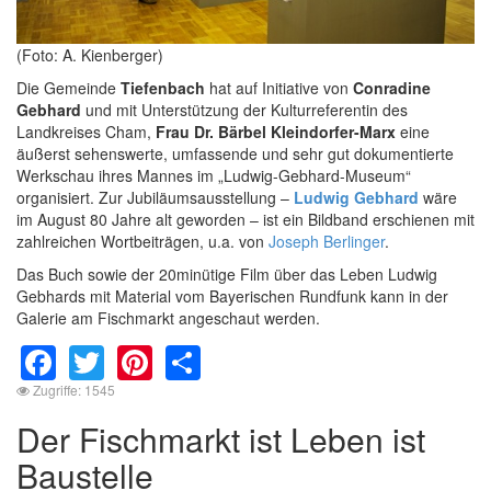
(Foto: A. Kienberger)
Die Gemeinde
Tiefenbach
hat auf Initiative von
Conradine
Gebhard
und mit Unterstützung der Kulturreferentin des
Landkreises Cham,
Frau Dr. Bärbel Kleindorfer-Marx
eine
äußerst sehenswerte, umfassende und sehr gut dokumentierte
Werkschau ihres Mannes im „Ludwig-Gebhard-Museum“
organisiert. Zur Jubiläumsausstellung –
Ludwig Gebhard
wäre
im August 80 Jahre alt geworden – ist ein Bildband erschienen mit
zahlreichen Wortbeiträgen, u.a. von
Joseph Berlinger
.
Das Buch sowie der 20minütige Film über das Leben Ludwig
Gebhards mit Material vom Bayerischen Rundfunk kann in der
Galerie am Fischmarkt angeschaut werden.
Facebook
Twitter
Pinterest
Share
Zugriffe: 1545
Der Fischmarkt ist Leben ist
Baustelle