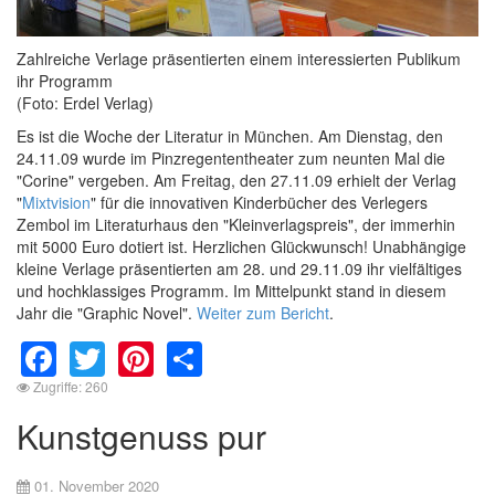
Zahlreiche Verlage präsentierten einem interessierten Publikum
ihr Programm
(Foto: Erdel Verlag)
Es ist die Woche der Literatur in München. Am Dienstag, den
24.11.09 wurde im Pinzregententheater zum neunten Mal die
"Corine" vergeben. Am Freitag, den 27.11.09 erhielt der Verlag
"
Mixtvision
" für die innovativen Kinderbücher des Verlegers
Zembol im Literaturhaus den "Kleinverlagspreis", der immerhin
mit 5000 Euro dotiert ist. Herzlichen Glückwunsch! Unabhängige
kleine Verlage präsentierten am 28. und 29.11.09 ihr vielfältiges
und hochklassiges Programm. Im Mittelpunkt stand in diesem
Jahr die "Graphic Novel".
Weiter zum Bericht
.
Facebook
Twitter
Pinterest
Share
Zugriffe: 260
Kunstgenuss pur
01. November 2020