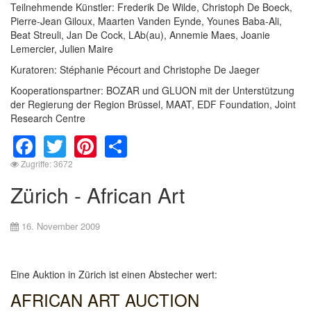
Teilnehmende Künstler: Frederik De Wilde, Christoph De Boeck,
Pierre-Jean Giloux, Maarten Vanden Eynde, Younes Baba-Ali,
Beat Streuli, Jan De Cock, LAb(au), Annemie Maes, Joanie
Lemercier, Julien Maire
Kuratoren: Stéphanie Pécourt and Christophe De Jaeger
Kooperationspartner: BOZAR und GLUON mit der Unterstützung
der Regierung der Region Brüssel, MAAT, EDF Foundation, Joint
Research Centre
Facebook
Twitter
Pinterest
Share
Zugriffe: 3672
Zürich - African Art
16. November 2009
Eine Auktion in Zürich ist einen Abstecher wert:
AFRICAN ART AUCTION