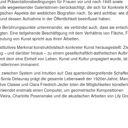
 und Präsentationsbedingungen für Frauen vor und nach 1945 sowie
lle wegweisender Galeristinnen berücksichtigt, die sich für Konkrete 
gischen Aspekte der weiblichen Biografien nach. So wird sichtbar, wie d
und dessen Aufnahme in der Öffentlichkeit beeinflusst haben.
e Berührungspunkte untereinander, sie verbindet auch, dass sie entsc
olgten. Eine tiefgehende Beschäftigung mit dem Verhältnis von Fläche, 
utung von Kunst spricht aus ihren Arbeiten.
titutives Merkmal konstruktivistisch-konkreter Kunst herausgestellt: Zie
g – und darüber hinaus – zu einem gesellschaftlich-ästhetischen Aufb
mit dem eine Einheit von Leben, Kunst und Kultur propagiert wurde, is
nstlerinnen immanent.
 zwischen System und Intuition auf: Das spartenübergreifende Schaffe
Sonia Delaunay prägt die gesamte Lebenswelt der 1920er-Jahre; Marce
 Claisse und Clara Friedrich-Jezler loten die Möglichkeiten künstler
verwendet erstmals einen Computer, um geometrische Kompositionen
 Vieira, Charlotte Posenenske und die akustischen Arbeiten von Lily 