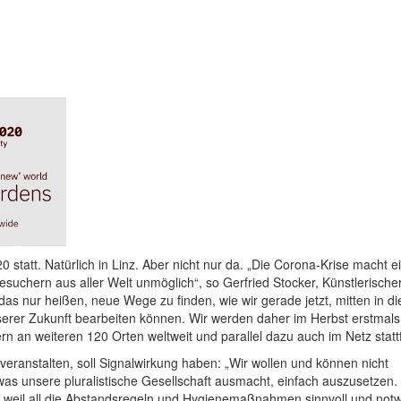
0 statt. Natürlich in Linz. Aber nicht nur da. „Die Corona-Krise macht e
suchern aus aller Welt unmöglich“, so Gerfried Stocker, Künstlerischer
das nur heißen, neue Wege zu finden, wie wir gerade jetzt, mitten in di
unserer Zukunft bearbeiten können. Wir werden daher im Herbst erstmals
dern an weiteren 120 Orten weltweit und parallel dazu auch im Netz stattf
veranstalten, soll Signalwirkung haben: „Wir wollen und können nicht
 was unsere pluralistische Gesellschaft ausmacht, einfach auszusetzen
ade weil all die Abstandsregeln und Hygienemaßnahmen sinnvoll und not