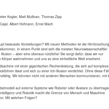
Peter Kogler, Matt Mullican, Thomas Zipp
 Cajal, Albert Hofmann, Ernst Mach
pt bewusste Vorstellungen? Mit neuen Methoden ist die Hirnforschung
ekommen. In einem Punkt sind sich die meisten Neurowissenschaftler
Illusion – aber eine überaus nützliche! Sie sorgt dafür, dass wir nur
en Körper wahrnehmen und uns so eine einheitliche Welt erscheint.
Maschine mit einer gigantischen Rechenleistung, die sich auf komplexe
führen lässt und sich zu einer Ich-Illusion verdichtet. Ohne diese Fäh
bensfähig. Wir könnten nicht mit anderen Menschen kommunizieren, mit 
lbstmodell auf externe Systeme wie Roboter oder Avatare zu übertrage
 Intelligenz und Robotik macht die Grenze von Mensch und Maschine
ion. Mit welchen Folgen?