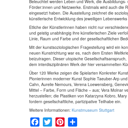
Beleuchtet werden Leben und Werk, die Ausbildungs-
Förder:innen und Netzwerke. Erstmals wird auch die Ro
eingesetzt haben. Die Ausstellung zeichnet die soziolo
künstlerische Entwicklung des jeweiligen Lebenswerks 
Etliche der Künstlerinnen haben nicht nur verschieden
und geistig unabhängig ihre künstlerischen Ziele verf
Linie, Raum und Farbe und der gesellschaftlichen Bede
Mit der kunstsoziologischen Fragestellung wird ein kons
neuen Kunstrichtung war es, nach dem Ersten Weltkrie
beizutragen. Dieser utopische Gesellschaftsanspruch, 
dem interdisziplinären Werk der hier versammelten Kü
Über 120 Werke zeigen die Spielarten Konkreter Kunst
Pionierinnen moderner Kunst Sophie Taeuber-Arp und 
Cahn, Aurelie Nemours, Verena Loewensberg, Geneviève
Mittel – Farbe, Form und Fläche – aus; Vera Molnar 
herzustellen; die Plastiken von Katarzyna Kobro, Mary
fordern gesellschaftliche, partizipative Teilhabe ein.
Weitere Informationen:
Kunstmuseum Stuttgart
Facebook
Twitter
Pinterest
Share