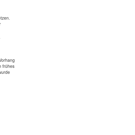
etzen.
r
r
 Vorhang
n frühes
 wurde