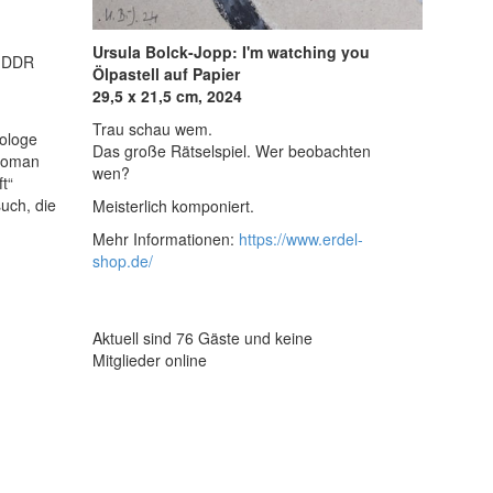
Ursula Bolck-Jopp: I'm watching you
e DDR
Ölpastell auf Papier
29,5 x 21,5 cm, 2024
Trau schau wem.
iologe
Das große Rätselspiel. Wer beobachten
 Roman
wen?
t“
uch, die
Meisterlich komponiert.
Mehr Informationen:
https://www.erdel-
shop.de/
Aktuell sind 76 Gäste und keine
Mitglieder online