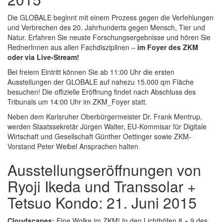
Die GLOBALE beginnt mit einem Prozess gegen die Verfehlungen
und Verbrechen des 20. Jahrhunderts gegen Mensch, Tier und
Natur. Erfahren Sie neuste Forschungsergebnisse und hören Sie
RednerInnen aus allen Fachdisziplinen –
im Foyer des ZKM
oder via Live-Stream!
Bei freiem Eintritt können Sie ab 11:00 Uhr die ersten
Ausstellungen der GLOBALE auf nahezu 15.000 qm Fläche
besuchen! Die offizielle Eröffnung findet nach Abschluss des
Tribunals um 14:00 Uhr im ZKM_Foyer statt.
Neben dem Karlsruher Oberbürgermeister Dr. Frank Mentrup,
werden Staatssekretär Jürgen Walter, EU-Kommisar für Digitale
Wirtschaft und Gesellschaft Günther Oettinger sowie ZKM-
Vorstand Peter Weibel Ansprachen halten
.
Ausstellungseröffnungen von
Ryoji Ikeda und Transsolar +
Tetsuo Kondo: 21. Juni 2015
Cloudscapes:
Eine Wolke im ZKM! In den Lichthöfen 8 + 9 des