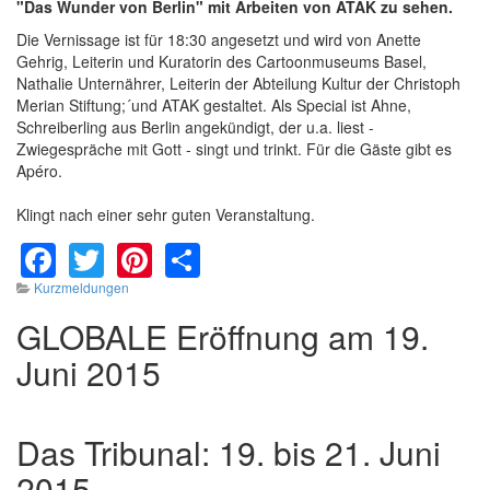
"Das Wunder von Berlin" mit Arbeiten von ATAK zu sehen.
Die Vernissage ist für 18:30 angesetzt und wird von Anette
Gehrig, Leiterin und Kuratorin des Cartoonmuseums Basel,
Nathalie Unternährer, Leiterin der Abteilung Kultur der Christoph
Merian Stiftung;´und ATAK gestaltet. Als Special ist Ahne,
Schreiberling aus Berlin angekündigt, der u.a. liest -
Zwiegespräche mit Gott - singt und trinkt. Für die Gäste gibt es
Apéro.
Klingt nach einer sehr guten Veranstaltung.
Facebook
Twitter
Pinterest
Share
Kurzmeldungen
GLOBALE Eröffnung am 19.
Juni 2015
Das Tribunal: 19. bis 21. Juni
2015