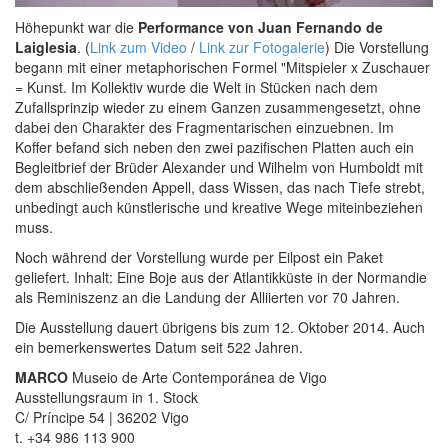
Höhepunkt war die
Performance von Juan Fernando de
Laiglesia
. (
Link zum Video
/
Link zur Fotogalerie
) Die Vorstellung
begann mit einer metaphorischen Formel "Mitspieler x Zuschauer
= Kunst. Im Kollektiv wurde die Welt in Stücken nach dem
Zufallsprinzip wieder zu einem Ganzen zusammengesetzt, ohne
dabei den Charakter des Fragmentarischen einzuebnen. Im
Koffer befand sich neben den zwei pazifischen Platten auch ein
Begleitbrief der Brüder Alexander und Wilhelm von Humboldt mit
dem abschließenden Appell, dass Wissen, das nach Tiefe strebt,
unbedingt auch künstlerische und kreative Wege miteinbeziehen
muss.
Noch während der Vorstellung wurde per Eilpost ein Paket
geliefert. Inhalt: Eine Boje aus der Atlantikküste in der Normandie
als Reminiszenz an die Landung der Alliierten vor 70 Jahren.
Die Ausstellung dauert übrigens bis zum 12. Oktober 2014. Auch
ein bemerkenswertes Datum seit 522 Jahren.
MARCO
Museio de Arte Contemporánea de Vigo
Ausstellungsraum in 1. Stock
C/ Príncipe 54 | 36202 Vigo
t. +34 986 113 900