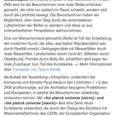
ZKM wird für die BesucherInnen eine reale Wolke erfahrbar
gemacht, die nicht nur statisch im Raum schwebt, sondern sich
durch die Lichthöfe bewegt. Die BesucherInnen haben die
Möglichkeit, über einen Steg durch die verschiedenen
Luftschichten der Wolke zu wandern und diese so aus
unterschiedlichen Perspektiven wahrzunehmen.
Eine von Menschenhand gemachte Wolke ist Teil der Entwicklung
der modernen Kunst, die alles, was bisher Repräsentation war,
durch Realität ersetzt: Gebirgsgemälde mit Wasserfällen durch
reale Wasserfälle, Landschaften durch Land Art, Stillleben durch
Objektkunst, Porträts durch Body Art, schließlich wird sogar der
reale Zuschauer zum Teil des Kunstwerks. => Mehr Informationen
über
Transsolar von Tetsuo Kondo
Als Auftakt der Ausstellung »Infosphäre« präsentiert der
Komponist und Künstler Ryoji Ikeda in den Lichthöfen 1 + 2 des
ZKM großformatige, auf die Architektur bezogene Projektionen
und Klangwelten, in welche die BesucherInnen vollständig
eintauchen können. Mit
»the planck universe [micro]« und
»the planck universe [macro]«
wird eine Serie neuer
Kunstwerke präsentiert, die durch den Dialog des Künstlers mit
WissenschaftlerInnen des CERN, der Europäischen Organisation