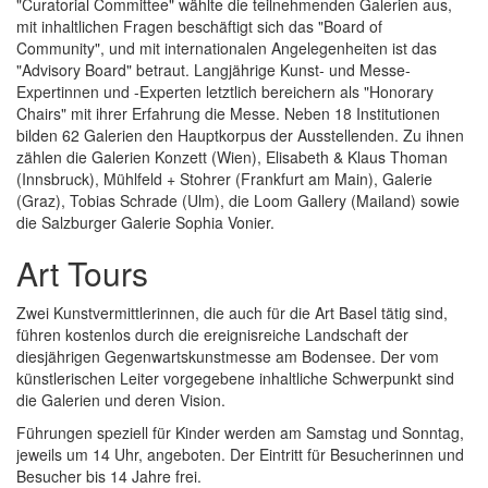
"Curatorial Committee" wählte die teilnehmenden Galerien aus,
mit inhaltlichen Fragen beschäftigt sich das "Board of
Community", und mit internationalen Angelegenheiten ist das
"Advisory Board" betraut. Langjährige Kunst- und Messe-
Expertinnen und -Experten letztlich bereichern als "Honorary
Chairs" mit ihrer Erfahrung die Messe. Neben 18 Institutionen
bilden 62 Galerien den Hauptkorpus der Ausstellenden. Zu ihnen
zählen die Galerien Konzett (Wien), Elisabeth & Klaus Thoman
(Innsbruck), Mühlfeld + Stohrer (Frankfurt am Main), Galerie
(Graz), Tobias Schrade (Ulm), die Loom Gallery (Mailand) sowie
die Salzburger Galerie Sophia Vonier.
Art Tours
Zwei Kunstvermittlerinnen, die auch für die Art Basel tätig sind,
führen kostenlos durch die ereignisreiche Landschaft der
diesjährigen Gegenwartskunstmesse am Bodensee. Der vom
künstlerischen Leiter vorgegebene inhaltliche Schwerpunkt sind
die Galerien und deren Vision.
Führungen speziell für Kinder werden am Samstag und Sonntag,
jeweils um 14 Uhr, angeboten. Der Eintritt für Besucherinnen und
Besucher bis 14 Jahre frei.